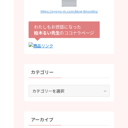
https://oyoyo-m.com/blog-6months/
わたしもお世話になった
柏木るい先生
のココナラページ
カテゴリー
カ
テ
ゴ
リ
ー
アーカイブ