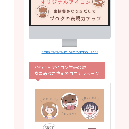
https://oyoyo-m.com/original-icon/
かわうそアイコン生みの親
あまみべこさん
のココナラページ