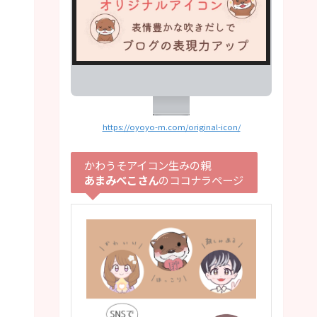
https://oyoyo-m.com/original-icon/
かわうそアイコン生みの親
あまみべこさん
のココナラページ