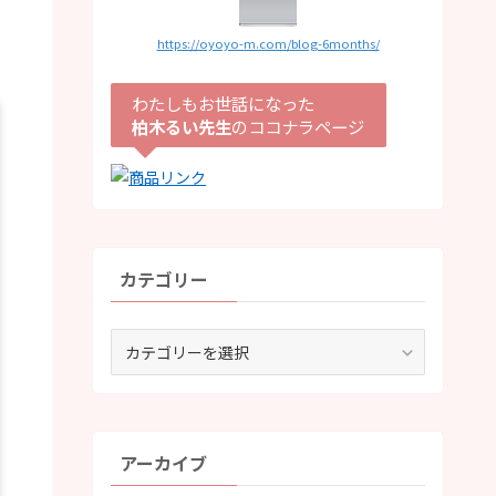
https://oyoyo-m.com/blog-6months/
わたしもお世話になった
柏木るい先生
のココナラページ
カテゴリー
カ
テ
ゴ
リ
ー
アーカイブ